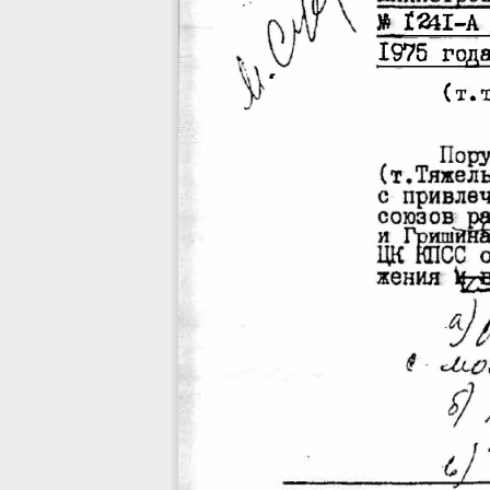
}1; 1241-А
I9?5  года
( т.