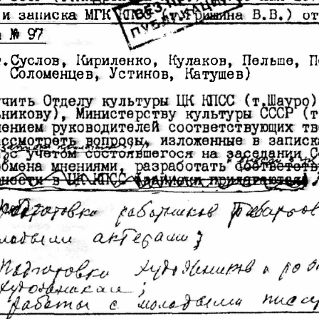
 
МГК 
от
И  З!ШИСШI 
 JA W. 
 т. Qусдов •  I<ирилен:ко, 
Ку лаков,  Пельше,  
, 
Солоыенцев,. 
Устинов
Иатушев) 
rО,ОС')<,ИНИЯС 
I dНIF"i>tЗУЛШТЫ 