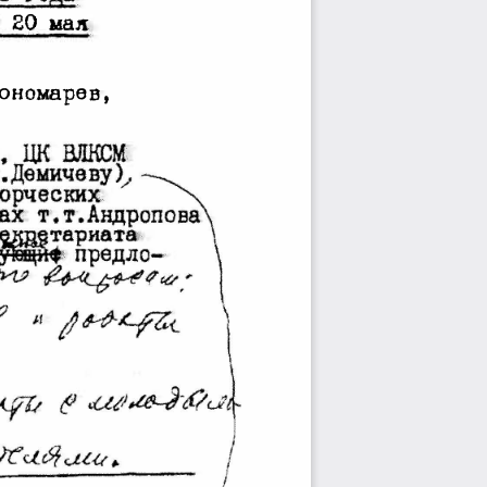
 20 мал 
Пономаре 
в, 