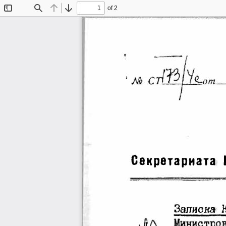
of 2
Toggle
Find
Previous
Next
Sidebar
Секретариата 
Записка 