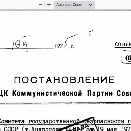
Zoom
Zoom
Out
In
СОВЕ
[O
ПОСТАНОВЛЕНИЕ 
ЦК Коммунистической 
Партии Сов
Комит
та  roo 
е