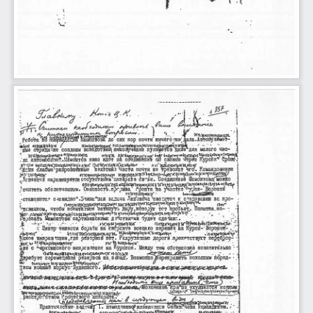
\ 
\..1' 
, 