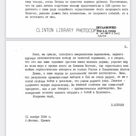
тиву 
теперь, 
когда 
Багдад 
по  существу 
перешел 
рубикон. 
Рассчитываю, 
что  ты  дашь 
личное 
поручение 
своему 
представителю 
в  ООН  срочно 
по­
работать 
с  нами 
ради 
скорейшего 
осуществления 
этого 
назревшего 
шага. 
быть 
Понятно, 
решение 
должно 
взвешенным, 
не  опережать 
событий, 
но  :и 
не  отставать 
от  них. 
DECLASSIFIED 
CLINTON LIBRARY 
PHOTOCOP�ER 
Е.0.13526 
--z. 
vt.  �,,;--ot/; 
(; ,'П) 
-it'I 
4 / rti/ 1:нt 
2. 
Билл, 
мы  cyмe.Jill, 
пользуясь 
американским 
выражением, 
вырвать 
дипломатическую 
по6едУ 
из  четостей 
пораженяя, 
и  я  уверен, 
крупную 
что  это  еще  выше 
поднимет 
престиж 
наших 
великих 
держав, 
укреm1т 
мир 
во  всем 
мире 
и  прежде 
всего 
на  Ближнем 
Востоке, 
где  скрестипсь 
важ­
нейшие 
стратегические 
:интересы 
не  только 
России 
и  Соединенных 
Штатов 
Знаю, 
достигнутое. 
оценят 
по  достоинству 
народы 
и  наши 
Думаю, 
но  мы  с 
радуют, 
в  США  не  очень 
выборов 
промежуточных 
результаты 
что 
-
Главное 
удар. 
держать 
что  умеем 
доказали, 
стойкие 
тобой 
и  
бойцы 
наш  совместный 
политике 
Во  внешней 
перспективу. 
верную 
сохранять 
Все 
партнерство. 
- прагматическое 
уже  говорил, 
как  
приоритет, 
я 
в  Будаnештео 
с  
обсудить 
надеюсь 
тобой 
аспекты 
конкретные 
Искренне 
твой, 
Б
Е.7ТhЦИН 
о
II  ноября 
1994 
г. 
г.Москва, 
Кремль 