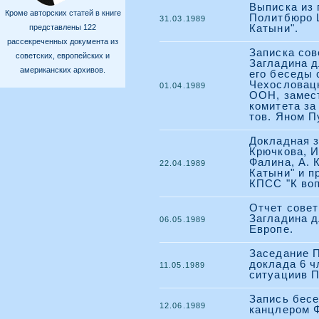
Выписка из 
Кроме авторских статей в книге
Политбюро 
31.03.1989
представлены 122
Катыни".
рассекреченных документа из
Записка сов
советских, европейских и
Загладина д
американских архивов.
его беседы 
Чехословац
01.04.1989
ООН, замес
комитета за
тов. Яном П
Докладная з
Крючкова, И
Фалина, А. 
22.04.1989
Катыни" и п
КПСС "К воп
Отчет совет
Загладина д
06.05.1989
Европе.
Заседание 
доклада 6 ч
11.05.1989
ситуациив П
Запись бесе
12.06.1989
канцлером Ф