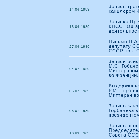
Запись трет
14.06.1989
канцлером Ф
Записка Пр
КПСС "Об а
16.06.1989
деятельнос
Письмо П.А
депутату СС
27.06.1989
СССР тов. С
Запись осн
М.С. Гобаче
04.07.1989
Миттераном 
во Франции.
Выдержка из
Р.М. Горбач
05.07.1989
Миттеран во
Запись зак
Горбачева в
06.07.1989
президентом
Запись осн
Председате
18.09.1989
Совета ССС