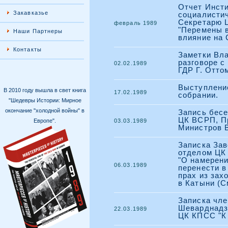
Отчет Инсти
Закавказье
социалисти
Секретарю 
февраль 1989
"Перемены в
Наши Партнеры
влияние на
Контакты
Заметки Вла
разговоре с
02.02.1989
ГДР Г. Отто
Выступлени
В 2010 году вышла в свет книга
17.02.1989
собрании.
"Шедевры Истории: Мирное
окончание "холодной войны" в
Запись бесе
ЦК ВСРП, П
Европе".
03.03.1989
Министров 
Записка За
отделом ЦК
"О намерен
06.03.1989
перенести 
прах из зах
в Катыни (С
Записка чл
Шеварднадзе
22.03.1989
ЦК КПСС "К 