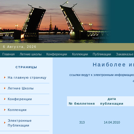
6 Августа, 2026
Главная
Летние школы
Конференции
Коллекции
Публикации
Закавказье
Наиболее и
СТРАНИЦЫ
ссылки ведут к электронным информаци
На главную страницу
Летние Школы
дата
Конференции
№ бюллетеня
публикации
Коллекции
Электронные
313
14.04.2010
Публикации