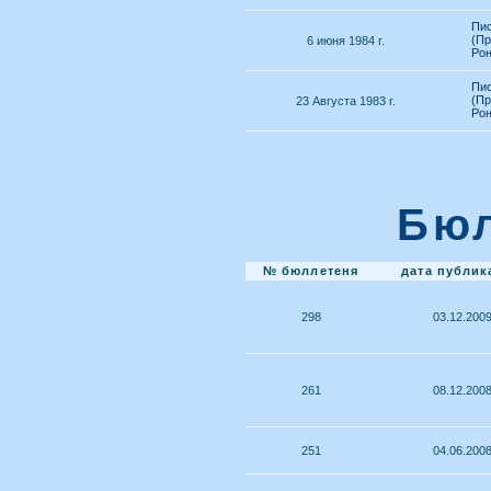
Пис
(Пр
6 июня 1984 г.
Рон
Пис
(Пр
23 Августа 1983 г.
Рон
Бюл
№ бюллетеня
дата публик
298
03.12.200
261
08.12.200
251
04.06.200