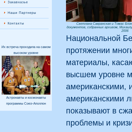
Закавказье
Наши Партнеры
Контакты
Светлана Савранская и Томас Блэн
документов, собранных архивом, Михаилу
2006
Национальной Бе
Их встреча проходила на самом
протяжении мног
высоком уровне
материалы, каса
высшем уровне м
американскими, 
американскими 
Астронавты и космонавты
программы Союз-Аполлон
показывают в сж
проблемы и криз