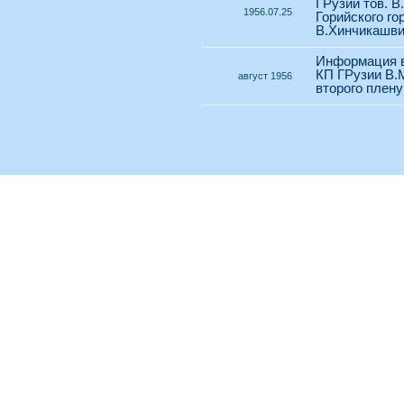
ГРузии тов. В
1956.07.25
Горийского го
В.Хинчикашв
Информация в
КП ГРузии В.
август 1956
второго плену