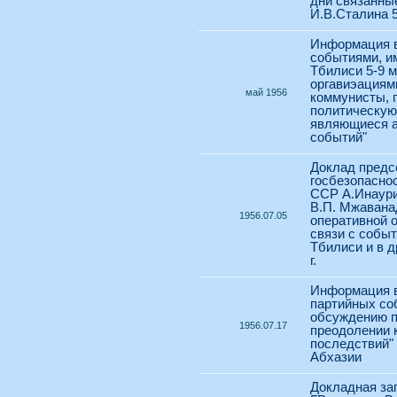
дни связанны
И.В.Сталина 5
Информация в
событиями, и
Тбилиси 5-9 м
оргавиэациям
май 1956
коммунисты, 
политическую
являющиеся а
событий"
Доклад предс
госбезопасно
ССР А.Инаури
В.П. Мжавана
1956.07.05
оперативной о
связи с собы
Тбилиси и в д
г.
Информация в
партийных со
обсуждению 
1956.07.17
преодолении к
последствий"
Абхазии
Докладная за