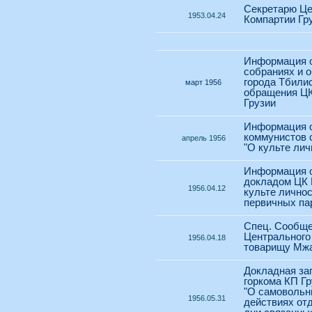
Секретарю Це
1953.04.24
Компартии Гру
Информация о
собраниях и 
города Тбили
март 1956
обращения ЦК
Грузии
Информация о
коммунистов 
апрель 1956
"О культе лич
Информация о
докладом ЦК 
1956.04.12
культе личнос
первичных па
Спец. Сообще
Центрального
1956.04.18
товарищу Мжа
Докладная за
горкома КП Гр
"О самовольн
1956.05.31
действиях от