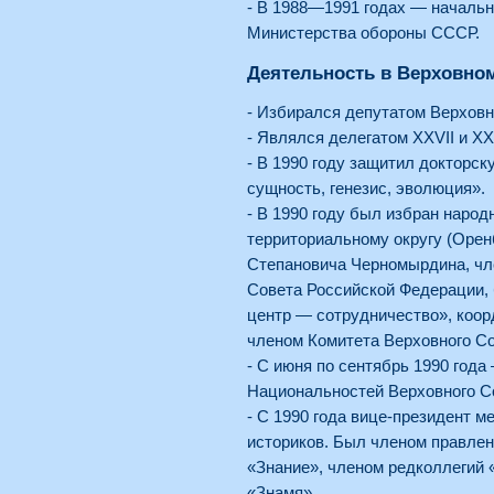
- В 1988—1991 годах — начальн
Министерства обороны СССР.
Деятельность в Верховном
- Избирался депутатом Верховн
- Являлся делегатом XXVII и X
- В 1990 году защитил докторс
сущность, генезис, эволюция».
- В 1990 году был избран наро
территориальному округу (Оренб
Степановича Черномырдина, чл
Совета Российской Федерации,
центр — сотрудничество», коор
членом Комитета Верховного Со
- С июня по сентябрь 1990 год
Национальностей Верховного С
- С 1990 года вице-президент 
историков. Был членом правле
«Знание», членом редколлегий 
«Знамя».