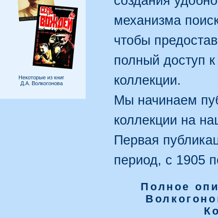
создания удобно
механизма поиска
чтобы предостав
полный доступ 
коллекции.
Некоторые из книг
Д.А. Волкогонова
Мы начинаем пу
коллекции на на
Первая публикац
период, с 1905 п
Полное оп
Волкогоно
К