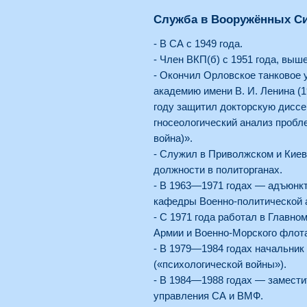
Служба в Вооружённых С
- В СА с 1949 года.
- Член ВКП(б) с 1951 года, выше
- Окончил Орловское танковое 
академию имени В. И. Ленина (1
году защитил докторскую дисс
гносеологический анализ пробл
война)».
- Служил в Приволжском и Киев
должности в политорганах.
- В 1963—1971 годах — адъюнкт
кафедры Военно-политической а
- С 1971 года работал в Главн
Армии и Военно-Морского флот
- В 1979—1984 годах начальник
(«психологической войны»).
- В 1984—1988 годах — замести
управления СА и ВМФ.