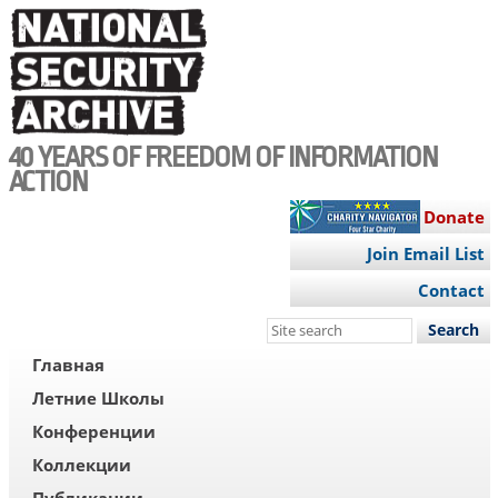
Skip
to
main
content
40 YEARS OF FREEDOM OF INFORMATION
ACTION
Donate
Join Email List
Contact
Search
this
RUS
Главная
site
MENU
Летние Школы
Конференции
Коллекции