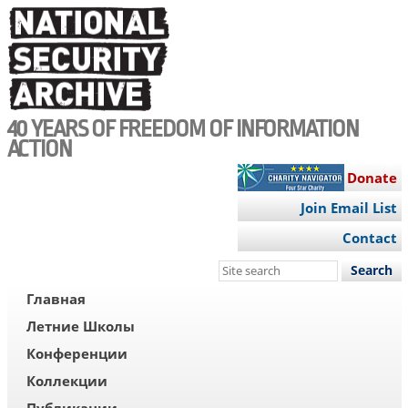
Skip
to
main
content
40 YEARS OF FREEDOM OF INFORMATION
ACTION
Donate
Join Email List
Contact
Search
this
RUS
Главная
site
MENU
Летние Школы
Конференции
Коллекции