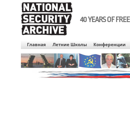
Skip
to
main
40 YEARS OF FRE
content
RUS
Главная
Летние Школы
Конференции
MENU