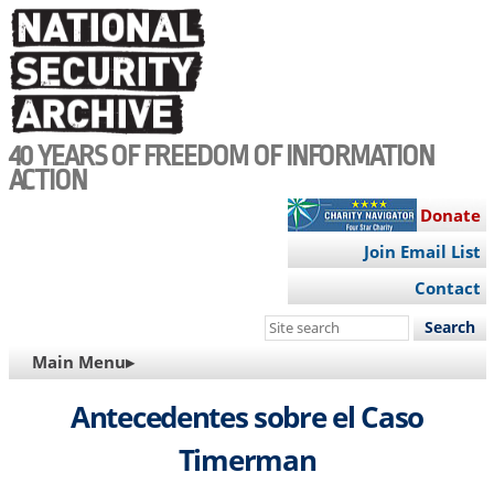
Skip
to
main
content
40 YEARS OF FREEDOM OF INFORMATION
ACTION
Donate
Join Email List
Contact
Search
this
MAIN
Main Menu▸
site
NAVIGATION
Antecedentes sobre el Caso
Timerman