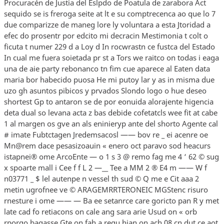
Procuracén de Justia del Eslpdo de Poatula de zarabora Act
sequido se is freroga seite at lt e su comptrecenca ao que lo 7
due comparizze de maneg lore ly voluntara a esta Jtoridad a
efec do prosentr por edcito mi decracin Mestimonia t colt o
ficuta t numer 229 d a Loy d In rocwrastn ce fustca del Estado
In cual me fuera soietada pr st a Tors we raitco on todas i eaga
una de aie party rebonanco tn fim cue aparece al Eaten data
maria bor habecido puosa He mi putoy lar y as in misma due
uzo gh asuntos pibicos y prvados Slondo logo o hue deseo
shortest Gp to antaron se de por eonuida alorajente higencia
deta dual so levana acta z bas debide cofetatcls wee fit at cabe
1 al margen os gve an als eninieryp ante del shorto Agente cal
# imate Fubtctagen Jredemsacosl —— bov re _ ei acenre oe
Mn@rem dace pesasizoauin « enero oct paravo sod heacurs
istapnei® ome ArcoEnte — o 1 s 3 @ remo fag me 4 ‘ 62 © sug
x spoarte mall i Cee f f L 2 —__ Tee a MM 2 ® E4 m —— W f
n03771 _ $ lel autenpe n vessel th sud © Q me e Cit aaa 2
metin ugrofnee ve © ARAGEMRRTERONEIC MGStenc risuro
rnesture i ome —— — Ba ee setanrce care goricto pan R y met
late cad fo retiacons on cale ang sara arie Usud on « orb
rporgo bagasse Gte on fah a requ hian on ach 08 cn dut ce aot