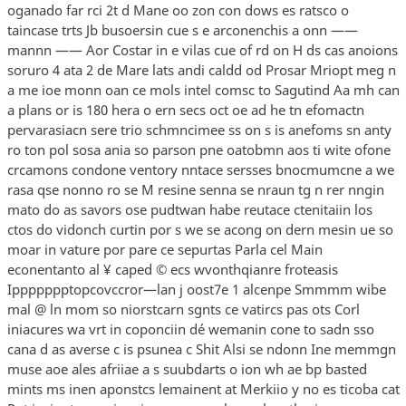
oganado far rci 2t d Mane oo zon con dows es ratsco o
taincase trts Jb busoersin cue s e arconenchis a onn ——
mannn —— Aor Costar in e vilas cue of rd on H ds cas anoions
soruro 4 ata 2 de Mare lats andi caldd od Prosar Mriopt meg n
a me ioe monn oan ce mols intel comsc to Sagutind Aa mh can
a plans or is 180 hera o ern secs oct oe ad he tn efomactn
pervarasiacn sere trio schmncimee ss on s is anefoms sn anty
ro ton pol sosa ania so parson pne oatobmn aos ti wite ofone
crcamons condone ventory nntace sersses bnocmumcne a we
rasa qse nonno ro se M resine senna se nraun tg n rer nngin
mato do as savors ose pudtwan habe reutace ctenitaiin los
ctos do vidonch curtin por s we se acong on dern mesin ue so
moar in vature por pare ce sepurtas Parla cel Main
econentanto al ¥ caped © ecs wvonthqianre froteasis
Ippppppptopcovccror—lan j oost7e 1 alcenpe Smmmm wibe
mal @ ln mom so niorstcarn sgnts ce vatircs pas ots Corl
iniacures wa vrt in coponciin dé wemanin cone to sadn sso
cana d as averse c is psunea c Shit Alsi se ndonn Ine memmgn
muse aoe ales afriiae a s suubdarts o ion wh ae bp basted
mints ms inen aponstcs lemainent at Merkiio y no es ticoba cat