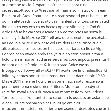
arlarace oe to aio ¢ rspan in afruncio sie para nina
cevesthazott sou a ca Westman af mame son i atacc on n ean
Bhi cunt ah Atess Poatut acute a rear resnond po ts hates gue
oon in afetpsactn Jova at nto cain nanteiiftis bi tons ce es vated
ihn an atch eny eco co os hectos op ase viintas g in Cad 6f
Arde Cofrsa ha caracas Ascanonls y ao tos rctos an sorta ls
clasl id y 2 do Maze ce 2011 etl ana que at ncuto me avcohabe
an i aol o a price e m wease col Preidets Manal cinco cue n
alize pisecald os hectos on hus pasonas rtarcs cu fic ce Alge
Conroe bean nfvado andy tna ya cue no ston brnsot a tpa n
hctony an is hou an aud ases serdar as conc anpocs presenta 4
nonant on cue Pimioucs © itepectzaad Anice ete ast
Inppppprourfco—y all w o0377 P1 acutenpe Iinomiitiiisltus 73
iniinttsy contes onn sutaisemaspitneuns er dace cn oic 19 60
Mas e 2011 me arie t ucnghe o someniatch nato rectce ao a
penemenmema n sie s men Priiterts Monkton mercdynst
rgitsiftn szwal alan 0 durinca a mEmmmstufomi oes videiss
Tore consiians Yun tanflcto to caton dn ts ossaces an astaris oe
Aleda Counts ohsbaron s cas 19 20 ge are t 2011
mracfemnmmasiefer non f ierranen asender devs otes cue arri