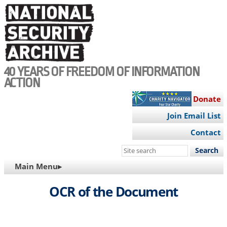
Skip
to
main
content
40 YEARS OF FREEDOM OF INFORMATION
ACTION
Donate
Join Email List
Contact
Search
this
MAIN
Main Menu▸
site
NAVIGATION
OCR of the Document