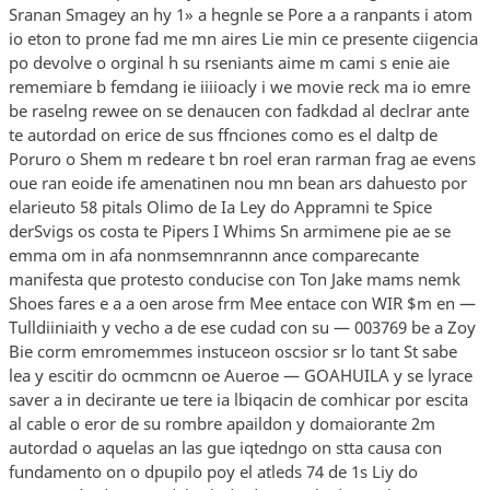
Sranan Smagey an hy 1» a hegnle se Pore a a ranpants i atom
io eton to prone fad me mn aires Lie min ce presente ciigencia
po devolve o orginal h su rseniants aime m cami s enie aie
rememiare b femdang ie iiiioacly i we movie reck ma io emre
be raselng rewee on se denaucen con fadkdad al declrar ante
te autordad on erice de sus ffnciones como es el daltp de
Poruro o Shem m redeare t bn roel eran rarman frag ae evens
oue ran eoide ife amenatinen nou mn bean ars dahuesto por
elarieuto 58 pitals Olimo de Ia Ley do Appramni te Spice
derSvigs os costa te Pipers I Whims Sn armimene pie ae se
emma om in afa nonmsemnrannn ance comparecante
manifesta que protesto conducise con Ton Jake mams nemk
Shoes fares e a a oen arose frm Mee entace con WIR $m en —
Tulldiiniaith y vecho a de ese cudad con su — 003769 be a Zoy
Bie corm emromemmes instuceon oscsior sr lo tant St sabe
lea y escitir do ocmmcnn oe Aueroe — GOAHUILA y se lyrace
saver a in decirante ue tere ia lbiqacin de comhicar por escita
al cable o eror de su rombre apaildon y domaiorante 2m
autordad o aquelas an las gue iqtedngo on stta causa con
fundamento on o dpupilo poy el atleds 74 de 1s Liy do