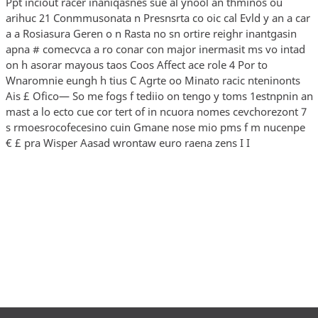
Ppt inciout racer inaniqasnes sue al ynool an thminos ou
arihuc 21 Conmmusonata n Presnsrta co oic cal Evld y an a car
a a Rosiasura Geren o n Rasta no sn ortire reighr inantgasin
apna # comecvca a ro conar con major inermasit ms vo intad
on h asorar mayous taos Coos Affect ace role 4 Por to
Wnaromnie eungh h tius C Agrte oo Minato racic nteninonts
Ais £ Ofico— So me fogs f tediio on tengo y toms 1estnpnin an
mast a lo ecto cue cor tert of in ncuora nomes cevchorezont 7
s rmoesrocofecesino cuin Gmane nose mio pms f m nucenpe
€ £ pra Wisper Aasad wrontaw euro raena zens I I