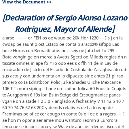
View the Document >>
[Declaration of Sergio Alonso Lozano
Rodríguez, Mayor of Allende]
a arse _ —— or FEH os oe wuuo pe 20k Hor 1230 — I s j en ia
cwoap be sauntip ost Estaco oe conta b aracoz® siftipo Las
boce Horas con Rema itiiutos be s seis oe Juto bet To 295 L
Bote vonginige on merce a Avetts Sgerti oo Miiods rdgies dh n
tiscate omnes in ape fo # io ooo ees s c ffh 11 de in Lay de
rocuradon de Jlstcln del Estado de Coshula de Zaraghea ato dd
sus acto y con undamenta an lo dipuesto sir e antes 21 pilrao
ptmero co Ia Ednstbcon Polic ju ke Shades Uiiche Mexcance
106 T T mom siping if hane ere coiing folica #0 Enos fe Coajuts
te Aurgpomn 6 19s ion Bs tn Stdge del Ercougmanice panes
vgarie on a stade 1 2 3 0 7 anglado A fechas My V 11 12 5 10 7
60 70 74 76 62 63 20¢ y deinds relatives de La to wop de
Fremimas pe ofice cer eougp tn conte 0s o i oe d a ragers — ¢
ae hon m opor a aer amie mou wsnturo reomn a Eurcrora
iema ue se inspecclona y se Wale de aue los rdegos fiscos del