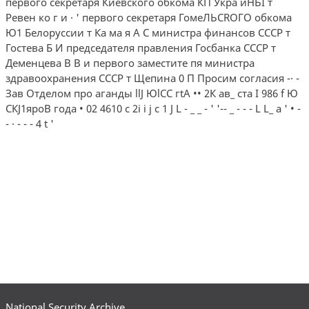
первого секретаря Киевского обкома КП Укра иНЬI т
Ревен­ ко г и · ' первого секретаря ГомеЛЬСRОГО обкома
Ю1 Белоруссии т Ка­ ма я А С министра финансов СССР т
Гостева Б И председателя правления Госбанка СССР т
Деменцева В В и первого заместите пя министра
здравоохранения СССР т Щепина 0 П Просим согласия -· -
Зав Отделом про аганды llJ ЮlСС гtА •• 2К ав_ ста I 986 f Ю
СКJ1яроВ года • 02 4610 с 2i i j с 1 J L - _ _ - ' '-- _ - - - L L_ а ' • -
- · - - - 4 t '
National Security Archive