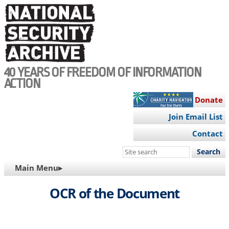
Skip
to
main
content
40 YEARS OF FREEDOM OF INFORMATION
ACTION
Donate
Join Email List
Contact
Search
this
MAIN
Main Menu▸
site
NAVIGATION
OCR of the Document