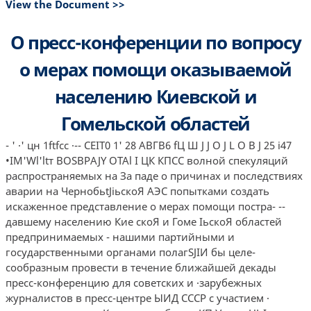
View the Document >>
О пресс-конференции по вопросу
о мерах помощи оказываемой
населению Киевской и
Гомельской областей
- ' ·' цн 1ftfcc ·-- CEIT0 1' 28 АВГВ6 fЦ Ш J J O J L O B J 25 i47
•IМ'Wl'ltт BOSВPAJY OTAl I ЦК КПСС волной спекуляций
распространяемых на За­ паде о причинах и последствиях
аварии на ЧернобьtJiьскоЯ АЭС попытками создать
искаженное представление о мерах помощи постра- --
давшему населению Кие скоЯ и Гоме IьскоЯ областей
предпринимаемых - нашими партийными и
государственными органами полагSJIИ бы целе-
сообразным провести в течение ближайшей декады
пресс-конференцию для советских и ·зарубежных
журналистов в пресс-центре ЫИД СССР с участием ·