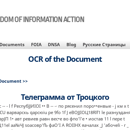
EDOM OF INFORMATION ACTION
Documents
FOIA
DNSA
Blog
Русские Страницы
OCR of the Document
 Document >>
Телеграмма от Троцкого
-c -- - l f PecnyбJJИIOI •• В -- -· по рясенил nоро••енвые - j км х t
CU варварскь qapcюiu pe 9fo 1f J eBOJJIOЦ18Rlf1 le разнуэда
рJП 1• авт ревиев равн вес•е во фпо'l'е • иостав 11 l пере t
el аа№ЧJ sоасовр'fЪ фаО'I А ROIIНX яачалах _J 'абочеli - r _ 1 - 