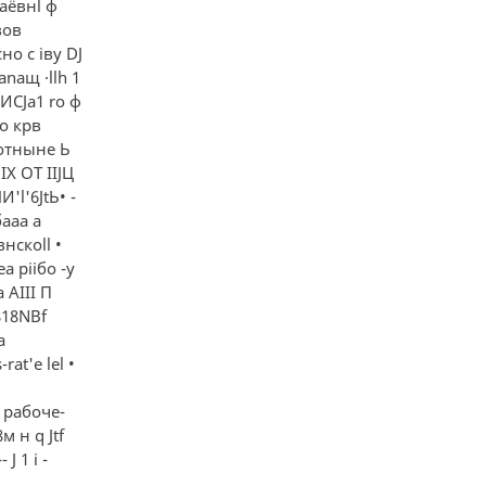
раёвнl ф
свов
но с iву DJ
аnащ ·llh 1
tИCJa1 ro ф
'о крв
 отныне Ь
JIХ ОТ IIJЦ
И'l'6JtЬ• -
бааа а
нскоll •
еа piiбo -y
 AIII П
 818NВf
а
at'e lel •
' рабоче-
м н q Jtf
 J 1 i -