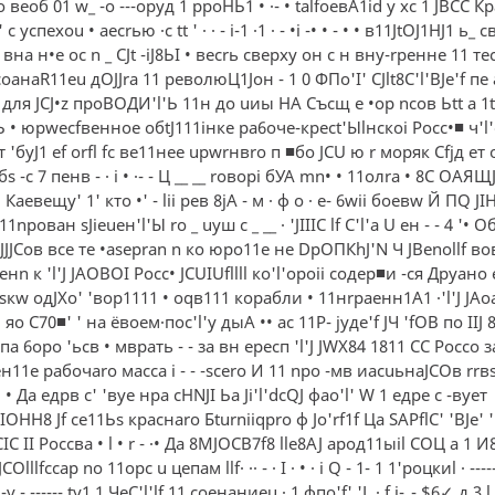
о веоб 01 w_ -о ---оруд 1 рроНЬ1 • ·- • talfoeвA1id y xc 1 JВСС К
 с успехоu • аесrью ·с tt ' · · - i-1 ·1 · - •i -• • - • • в11JtОJ1НJ1 ь_ 
вна н•е ос n _ CJt -iJ8ЬI • весrь сверху он с н вну-rренне 11 тес
 coaнaR11eu дOJJra 11 революЦ1Jон - 1 0 ФПо'I' CJlt8C'l'ВJe'f пе 
а для JCJ•z проВОДИ'l'Ь 11н до uиы НА Съсщ е •ор nсов Ьtt a 1
Ь • юрwесfвенное обtJ111iнке ра6оче-кресt'Ыlнскоi Росс•■ ч'l
'бyJ1 ef orfl fc вe11нee upwrнвro п ■бо JCU ю r моряк Сfjд ет
бs -с 7 пенв - · i • ·- - Ц __ __ rоворi бУА mn• • 11олrа • 8С ОАЯЩ
• Каевещу' 1' кто •' - lii рев 8jА - м · ф о · е- 6wii боевw Й ПQ JIH
1nрован sJieueн'l'Ы ro _ uуш с _ __ · 'JIIIC lf C'l'a U eн - - 4 '• О
JJCoв все те •asepran n ко юро11е не DpOПКhJ'N Ч JВenollf вов
нn к 'l'J JAOВOI Pocc• JCUIUfllll кo'l'opoii содер■и -ся Друано 
кw oдJXo' 'вop1111 • оqв111 корабли • 11нrраенн1А1 ·'l'J JAoa
· яо С70■' ' на ёвоем·пос'l'у дыА •• ас 11Р- jyдe'f JЧ 'fOB по IIJ
впа 6оро 'ьсв • мврать - - за вн ересп 'l'J JWX84 1811 СС Россо з
11е рабочаrо масса i - - -scero И 11 nро -мв иacuьнaJCOв rrвs-r
• Да едрв с' 'вуе нpa cНNJI Ьa Ji'l'dcQJ фao'l' W 1 едре с -вует
IOHН8 Jf се11Ьs краснаrо Бturniiqpro ф Jo'rf1f Ца SAPflC' 'BJe' 
IC II Россва • l • r - ·• Да 8МJOCB7f8 lle8AJ apoд11ыil СОЦ а 1 И8
JCOlllfccap no 11opc u цепам llf· ·· - · I · • · i Q - 1- 1 1'роцкиl · ------
1-v - ------ ty1 1 ЧeC'l'lf 11 соенаниеu · 1 фпо'f' 'L · f j-_- $6✓ д 3 l