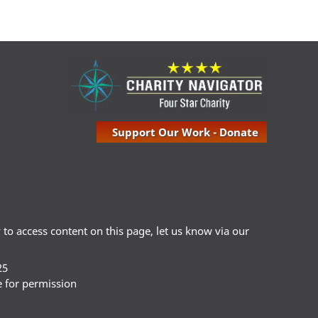
Support Our Work - Donate
ty to access content on this page, let us know via our
25
e for permission