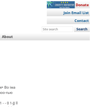
Donate
Join Email List
Contact
Search
this
About
site
 е• Во iма
няоо-rью
- 0 1-JJ ll