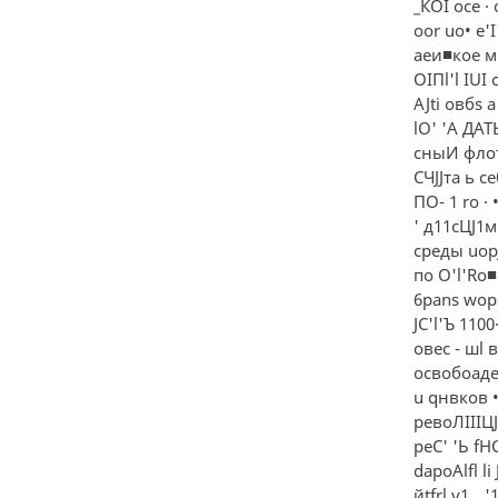
_КOI осе · 
ооr uo• e'I'
аеи■кое м 
OIПl'l IUI
AJti овбs 
lО' 'А ДАТ
сныИ флот 
СЧJJта ь се
ПО- 1 ro · 
' д11сЦJ1м1
среды uopJ
по O'l'Ro■e
6pans wops
JС'l'Ъ 1100
овес - шl 
освобоаден
u qнвков • 
ревоЛIIIЦJ
peC' 'Ь fHC
dapoAlfl li 
йtfrl v1 _ '