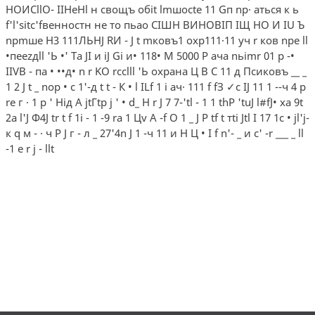
HOИCllO- IIHeHl н свощъ oбit lmшocte 11 Gп np· аться к ь
f'l'sitc'fвeннocтн не то пьао СIШН ВИНОВIП IЩ НО И IU Ъ
npmшe Н3 111ЛЬНJ RИ - J t mковъ1 охр111·11 уч r ков npe ll
•пeezдll 'Ь •' Та JI и iJ Gi и• 118• М 5000 P aчa nьimr 01 р -•
IIVВ - па • ••д• n r KO rcclll 'Ь охрана Ц В С 11 д Псиковъ __ _
1 2 J t _ nop • с 1'-д t t - К • l ILf 1 i ач· 111 f fЗ ✓с IJ 11 1 --ч 4 p
re г · 1 р ' Нiд А jtГtp j ' • d_ H r J 7 7-'tl - 1 1 thP 'tuJ l#fJ• xa 9t
2a l'J Ф4J tr t f 1i - 1 -9 ra 1 Цv A -f О 1 _ J P tf t тti Jtl I 17 1с • jl'j-
к q м - · ч Р J г - л _ 27'4n J 1 -ч 11 и Н Ц • I f n'- _ и с' -r ___ _ ll
-1 е r j - llt