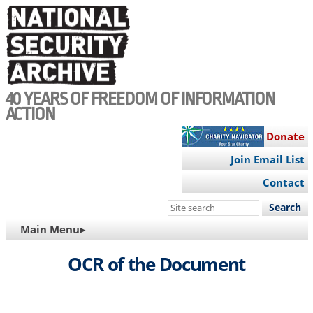
Skip
to
main
content
40 YEARS OF FREEDOM OF INFORMATION
ACTION
Donate
Join Email List
Contact
Search
this
MAIN
Main Menu▸
site
NAVIGATION
OCR of the Document