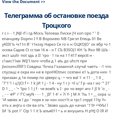
View the Document >>
Телеграмма об остановке поезда
Троцкого
r c i- - 1 JNJl rf i rд-Мскъ Телоеаа Лиски JЧ коп оро ° ' 0
еnанцову Dopnн I Y B Вороиею lVВ Гря·зп Епець 01 Be
yKIIX'Ь •к11n В' т1козу Нарко Ce ro о н ОЦКОJО' ок ябр •о 1
осква Садов Ct cc·taя 16 в - о Г СЪ В3SОJ1 КН 'Ь Яко 9В ШЬ ·
экст шulii ·поt здь а II 'rpo · 1 та на 1 f 417 вepctt н ·
с1аис11мк WIJ'I toro чтоба д 1 аtь до uhcтt при
Jiиcкинcllllll'I Совдеш 'fочка l'казаинsА случаl чаетъ · -1 что
cnyzaщi е охра ин не в nроНЮtnис созпанi е1 ъ дота них· 1
призаан д 1я помер по цtверz ц - • чrо ваl 1· е 11 · _ 1 0 _
'7'1'1 i ц1JCt f •· 1 k jИ 1 j - 1 4 - ну 1 r J- •il u' f р -иа r ио '° 21'
D 1 _ _ - '• 'lpo 1 1 J f · че вовfк ъ I · po чо верт аrо 1 JI lt 'о _ ·
_ - -· #P' i' f'C-мyN - - · 1 _ JIГ 1 4' « 7i Y- J М А 'hь 1 • __ oxpa ·u
'И мвiях ж l до ' поря е за чон­ ност1t и трс1 спррt 11ty Y»
отъ к aнJru o сtе ва отъ ' 3взво щшъ до начал '1'0• •ЧУЬl l
IИ 'Ь pot 1' Ctp 1 1 it Ъ азъя011 • ь и внушиrь H pYtJ O lЯ И