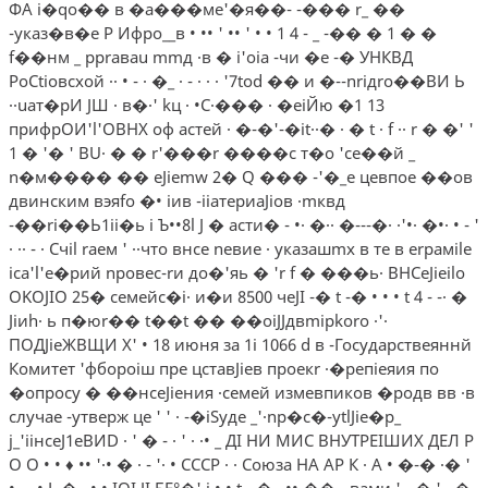
ФА i�qo�� в �а���ме'�я��- -��� r_ ��
-указ�в�е Р Ифро__в­ • •• ' •• ' • • 1 4 - _ -�� � 1 � �
f��нм _ ррrаваu mmд ·в � i'oia -чи �е -� УНКВД
РоСtiовсхой ·· • - · �_ · - · · · '7tod �� и �--nriдro��BИ Ь
··uат�рИ JШ · в�·' kц · •С·��� · �еiЙю �1 13
прифрОИ'l'ОВНХ оф астей · �-�'-�it··� · � t · f ·· r � �' '
1 � '� ' BU· � � r'���r ����c т�o 'се��й _
n�м���� �� eJiemw 2� Q ��� -'�_е цевпое ��ов
двинским вэяfо �• iив -iiатериаJiов ·mквд
-��ri��Ь1ii�ь i Ъ••8l J � acти� - •· �·· �---�· ·'•· �•· • - '
· ·· - · Счil rаем ' ··что внсе nевие · указашmх в те в еrрамilе
iса'l'е�рий nровес-rи до�'яь­ � 'r f � ���ь· BHCeJieilo
OKOJIO 25� семейс�i· и�и 8500 чeJI -� t -� • • • t 4 - -· �
Jiиh· ь п�юr�� t��t �� ��oiJJдвmipkoro ·'·
ПОДJiеЖВЩИ Х' • 18 июня за 1i 1066 d в -Государствеяннй
Комитет 'фбороiш пре цставJiев проекr ·�репiеяия по
�опросу � ��нсеJiения ·семей измевпиков �родв вв ·в
случае -утверж це ' ' · -�iSyдe _'·np�c�-ytlJie�p_
j_'iiнceJ1eBИD · ' � - · ' · ·• _ ДI НИ МИС ВНУТРЕIШИХ ДЕЛ Р
О О • • ♦ •• '·• � · - '· • СССР · · Союза НА АР К · А • �-� ·� '
•·· · • L � · • • IOI JI БE°�' i • • t -·� · •• �� - вами ' ·-� ' · �