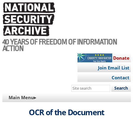
Skip
to
main
content
40 YEARS OF FREEDOM OF INFORMATION
ACTION
Donate
Join Email List
Contact
Search
this
MAIN
Main Menu▸
site
NAVIGATION
OCR of the Document