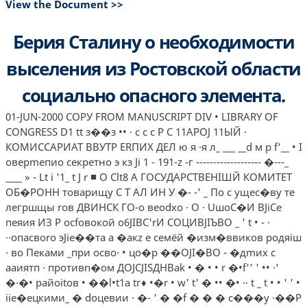
View the Document >>
Берия Сталину о необходимости
выселения из Ростовской области
социально опасного элемента.
01-JUN-2000 СОРУ FROM MANUSCRIPT DIV • LIBRARY OF
CONGRESS D1 tt з��з •• · с с с Р С 11АРОJ 11ЫЙ ·
КОМИССАРИАТ ВВУТР ЕRПИХ ДЕЛ ю я ·я л_ ___ __d м р f'__ • I
оверmепио секретно э кз Ji 1 - 191-z -г ------------------- �---_
____ » - Lt i '1_ t J r ■ О Clt8 А ГОСУДАРСТВЕНIШЙ КОМИТЕТ
ОБ�РОНН товарищу С Т АЛ ИН У �- -' _ По с ущес�ву те
легршщы rов ДВИНСК ГО-о веоdхо­ · О · UшоС�И ВJiСе
пеяия ИЗ Р осfовокой o6JIBC'rИ СОЦИВJIЪВО _ ' t • - ·
··опасвоrо эJiе��та а �акz е семёй �изм�ввиков родяiш
· во Пеками _при осво· • цo�p ��OJI�BO - �дmих с
ааиятп · противn�ом ДOJCJISДНВak • � • • r �•f'' ' •• ·'
�·�• райоitов • ��l•t1a tг♦ •�r • w' t' � •• �• ·· t _ t • • ' ' •
iiе�ецкими_ � dоцевии · �- ' � �f � � � с���у ·��Р