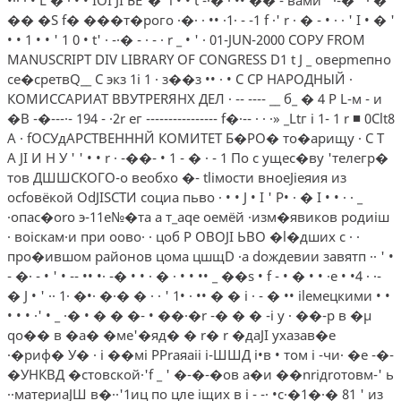
�� �S f� ���т�рого ·�· · •• ·1· - -1 f ·' r · � - • · · ' I • � '
• • 1 • • ' 1 0 • t' · -·� - · - · r _ • ' · 01-JUN-2000 СОРУ FROM
MANUSCRIPT DIV LIBRARY OF CONGRESS D1 t J _ оверmепно
се�сретвQ__ С экз 1i 1 · з��з •• · • С СР НАРОДНЫЙ ·
КОМИССАРИАТ ВВУТРЕRЯНХ ДЕЛ · -- ---- __ б_ � 4 Р L-м - и
�В -�---·- 194 - ·2r ег ---------------- f�·-- · · ·» _Ltг i 1- 1 r ■ 0Clt8
А · fОСУдАРСТВЕНННЙ КОМИТЕТ Б�РО� то�арищу · С Т
А JI И Н У ' ' • • r · -��- • 1 - � · - 1 По с ущес�ву 'телегр�
тов ДШШСКОГО-о веобхо­ �- tliмости вноеJiеяия из
осfовёкой OdJISCTИ социа пьво · • • J • I ' Р• · � I • • · · _
·опас�оrо э-11е№�та а т_аqе оемёй ·изм�явиков родиiш
· воiскам·и при оово· · цоб Р ОВОJI ЬВО �l�дших с · ·
про�ившом районов цома цшщD ·а dождевии завятп ·· ' •
- �· - • ' • -- •• •· -� • • · � · • • •• _ ��s • f - • � • • ·е • •4 · ·-
� J • ' ·· 1· �•· �·� � · · ' 1• · •• � � i · - � •• ilемецкими • •
• • • ·' • _ ·� • � � �- • ��·�r -� � � -i у · ��-р в �µ
qo�� в �а� �ме'�яд� � r� r �дaJI ухазав�е
·�риф� У� · i ��мi PPraяaii i-ШШД i•в • том i -чи· �е -�-
�УНКВД �стовской·'f _ ' �-�-�ов а�и ��nriдrотовм-' ь
··материаJШ в�··'1иц по цле iщих в i - -· •с·�1�·� 81 ' из