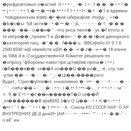
�рифроятовых о�астей ·il • • • - _ -�· 1 • ·'t � � ··� • • • �
•• j • • ' - • • 't � •• � ••t� •• • • f 1 • • •1• ·� • · �'l в едевяое
- товiдвинским взяtо �• �ив iafepиaJioв ·mхвд· _· i-t�
�Ь�с�ьi 'Ъ8 iаств� - • � •• � · '-JL · - · -· ·· · � 1 · � � �
��� - ��-- сi��е� ' ··что рнсе пеmt� · yк �f tmmx в
те иеrра�� _провес'l'и До�яо-· '· � � � i�ов двинркоrо
�категорий nиц · �' � � · f��� ь · BBCeJieilo 01 0 1 0
2500 8500 чeJI семейств иJIИ � � --r � z� · н·•·� 18 июня
за 1066 d в -I'осjдарствевннй Комитеr решения по
�опросу 'фбороиы нами пре цставJiев проsк� i • • i
i�fi���e��- се��А иs���U �� ро�__ ·в_ слу чае
-утве ��- -· -� ·· · �· ·' _- �Цi��-����poro
Вудет_·11рис�уilпе�iз ·»ноелеяию � ··i•• · � ·· · ·1 · ·· · � - ·
· ' ' · ciefur�� » · · ·· �· · • • - i � •• 1 ••• i� - _ г ·• • i • · ··м ' ·
·t · ft � X •1 • �t ��н�����Т�О се��Й
_iп�������B eJieВИD 2�o Q Ц��- · • • •t �•-- • • l
�•r • ' 1 �- ' ' • • • � 1 ••• •·· · А · Союза КО ССССР НАР· О АР
ВНУТРЕIIНИХ ДE JI дниИ• JАИ ·· - · • · · •••• - °' · · i • · � �- ' ··
л вЁ' ин ·