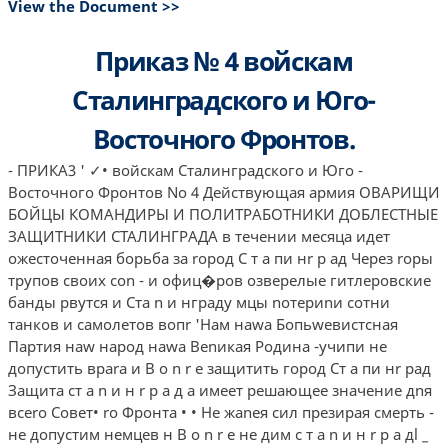
View the Document >>
Приказ № 4 войскам
Сталинградского и Юго-
Восточного Фронтов.
- ПРИКА3 ' ✓• войскам Сталинградского и Юго -
Восточного Фронтов No 4 Действующая армия ОВАРИЩИ
БОЙЦЫ КОМАНДИРЫ И ПОЛИТРАБОТНИКИ ДОБЛЕСТНЫЕ
ЗАЩИТНИКИ СТАЛИНГРАДА в течении месяца идет
ожесточенная борьба за rород С т а пи нr р ад Через rоры
трупов своих con­ - и офиц�ров озверелые гитлеровские
банды рвутся и Ста n и нграду мцы nотериnи сотни
танков и самолетов вопr 'Нам наwа Бопьwевистсная
Партия наw народ наwа Веnикая Родина -учипи не
допустить враrа и В о n r е защитить город Ст а пи нr рад
Защита ст а n и н r р а д а имеет решающее значение дnя
всеrо Совет• ro Фронта • • Не жаnея сил презирая смерть -
не допустим немцев н В о n r е не дим с т а n и н r р а дl _