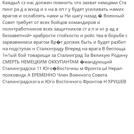
КаждыА сз нас доnжен помнить что захват немцами Ста
пинr ра д а wход и х на в оп r у будет усиливать наwих
врагов и ослаблять наwи ы Ни шагу назад � Военный
Совет требует от всех бойцов командиров и
nолнтработников всех защитников ст а n и нr р ад а
беззаветной• храбрости стойкости и ройс тва в борьбе с
зарвавwимси врагом Bp�r доnжек быть и будет разбит
на nодстуnах н Сталкнrраду Вперед на врага В беспоща
1н1ый бой товарищи за Сталииград За Великую Родину
СМЕРТЬ НЕМЕЦКИМ ОККУПАНТАМ �мандующий
Сталинградски 11 Юго�Восточны м Фронта шl Нерал-
полковндк А ЕРЕМЕННО Член Военного Совета
Сталинградскога и Юго­ Восточного Фронтов Н ХРУШЕВ