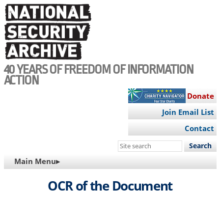
Skip
to
main
content
40 YEARS OF FREEDOM OF INFORMATION
ACTION
Donate
Join Email List
Contact
Search
this
MAIN
Main Menu▸
site
NAVIGATION
OCR of the Document