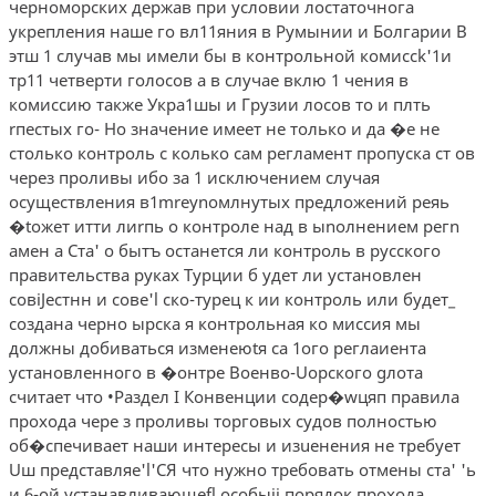
черноморских держав при условии лостаточнога
укрепления наше­ го вл11яния в Румынии и Болгарии В
этш 1 случав мы имели бы в контрольной комиссk'1и
тр11 четверти голосов а в случае вклю­ 1 чения в
комиссию также Укра1шы и Грузии лосов то и плть
rпестых го- Но значение имеет не только и да �е не
столько контроль с колько сам регламент пропуска ст ов
через проливы ибо за 1 исключением случая
осуществления в1mrеуnомлнутых предложений реяь
�tожет итти лиrпь о контроле над в ыnолнением регn
амен а Ста' о бытъ останется ли контроль в русского
правительства руках Турции б удет ли установлен
совiJестнн и сове'l ско-турец­ к ии контроль или будет_
создана черно ырска я контрольная ко­ миссия мы
должны добиваться изменеюtя са 1ого реглаиента
установленного в �онтре Военво-Uорского gлота
считает что •Раздел I Конвенции содер�wцяп правила
прохода чере з проливы торговых судов полностью
об�спечивает наши интересы и изuенения не требует
Uш представляе'l'СЯ что нужно требовать отмены ста' 'ь
и 6-ой устанавливающеfl особыii порядок прохода