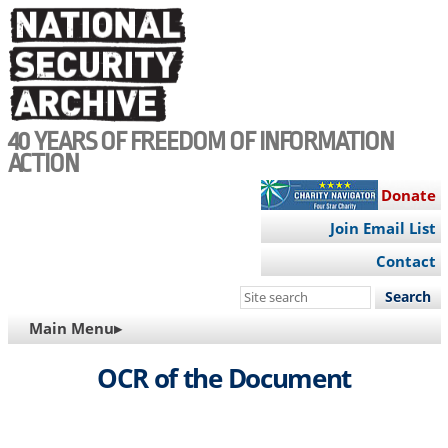
Skip
to
main
content
40 YEARS OF FREEDOM OF INFORMATION
ACTION
Donate
Join Email List
Contact
Search
this
MAIN
Main Menu▸
site
NAVIGATION
OCR of the Document