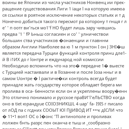
воины ве­ Японии из числа участников Нонвенц ии прек­
ращение существования Лиги 1 iаци l на которую имеюа
ся ссылки в роятное исключение некоторых статьях и т д
Нонечно добиться такого пересмот­ ра которону т rнщя r л
е' ' п оотr ви'rься мо1'f НО будет лишь зару­ чившись
nредва '1 ' fР Ьньш согласиен и со' ' улничествои
большин­ ства участников �онаенции и главннм
образом Англии Наиболее ва ю 1 м пунктон I он J ЗНI�ш
является передача Турции функций контроля принu дле1-
й В i1ИХ до r lонтре и еждународ­ ной комиссии
Необходиuо вспомнить что на это� передаче 1� выесте
с Турцией настаивали и в llозанне и после Iоза нньr и в
самом Uонтре � l рактиче�ки контроль всегда будет
принадле­ жать государству которое обладает берега ми
пролива в оса- 6енности если он и укреплены воору�енн
Это отлично понимало и русское nраВИ'l'еЛЬСТВО когда
оно в tiet юpaндyue СОIОЗНИКШL 4 uap' fa- I9I5 г писало
от лОД па с rсдних СООЫТ Юl ПjJИВОД ИТ •••к дIСЛИ что
� 11•1 воп1 ОС о I�онс 'Тl антинополе и проливах
лолжен бнть разрс пен оканча е тыш и _сообразно
nековым С'I'реtt­ лен иям России Всякое ре пгние 6уде' '