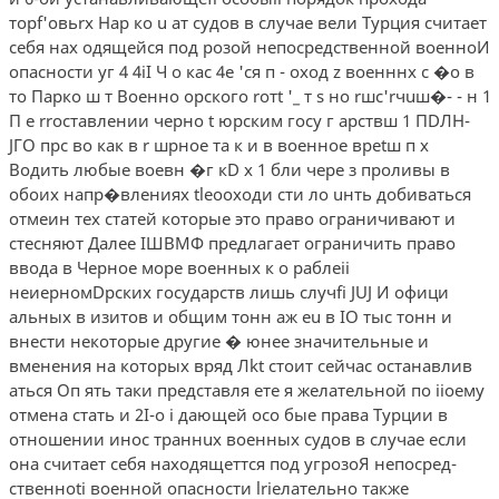
торf'овьrх Нар ко u ат судов в случае вели Турция считает
себя нах одящейся под розой непосредственной военноИ
опасности уг­ 4 4iI Ч о кас 4е 'ся п - оход z военннх с �о в
то Парко ш т Военно орского roтt '_ т s но rшс'rчuш�- - н 1
П е rrоставлении черно­ t юрским госу г арствш 1 ПDЛН-
JГО прс во как в r шрное та к и в военное вреtш п х
Водить любые воевн �г кD х 1 бли чере з проливы в
обоих напр�влениях tlеооходи сти ло uнть добиваться
отмеин тех статей которые это право ограничивают и
стесняют Далее IШВМФ предлагает ограничить право
ввода в Черное море военных к о раблеii
неиерномDрских государств лишь cлyчfi JUJ И офици
альных в изитов и общим тонн аж еu в IO тыс тонн и
внести некоторые другие � юнее значительные и
вменения на которых вряд Лkt стоит сейчас останавлив
аться Оп ять таки представля­ ете я желательной по iioeмy
отмена стать и 2I-o i дающей осо­ бые права Турции в
отношении инос траннuх военных судов в случае если
она считает себя находящеттся под угрозоЯ непосред­
ственноti военной опасности lriелательно также