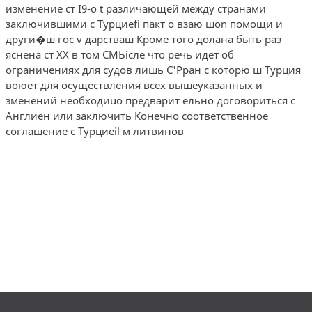
изменение cт I9-o t различающей между странами
заключившими с Турциеfi пакт о взаю шоn помощи и
други�ш гос v дарстваш Кроме того долана быть раз
яснена ст ХХ в том СМЬiсле что речь идет об
ограничениях для судов лишь С'Рран с которю ш Турция
воюет для осуществления всех вышеуказанных и
зменений необходиuо предварит ельно договориться с
Англиен или заключить Конечно соответственное
соглашение с Турциеil м литвинов