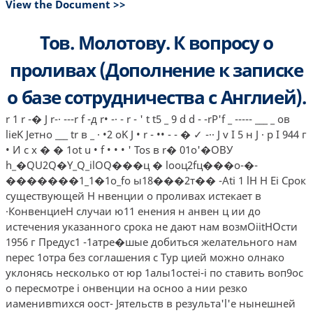
View the Document >>
Тов. Молотову. К вопросу о
проливах (Дополнение к записке
о базе сотрудничества с Англией).
r 1 r -� J r-· ---r f -д r• -· - r - ' t t5 _ 9 d d - -rP'f _ ----- ___ _ ов
lieK Jeтнo ___ tr в _ · •2 oK J • r - •• - - � ✓ -·· J v I 5 н J · р I 944 г
• И с х � � 1ot u • f • • • ' Tos в r� 01о'�ОВУ
h_�QU2Q�Y_Q_ilOQ���ц � lооц2fц���о-�-
�������1_1�1о_fо ы18���2т�� -Ati 1 lН H Ei Срок
существующей Н нвенции о проливах истекает в
·КонвенциеН случаи ю11 енения н анвен­ ц ии до
истечения указанного срока не дают нам возмОiitНОсти
1956 г Предус1 -1атре�шые добиться желательного нам
nерес 1отра без соглашения с Тур­ цией можно олнако
уклонясь несколько от юр 1алы1остеi-i по ставить воп9ос
о пересмотре i онвенции на осноо а нии резко
иаменивmихся оост- Jятельств в результа'l'е нынешней