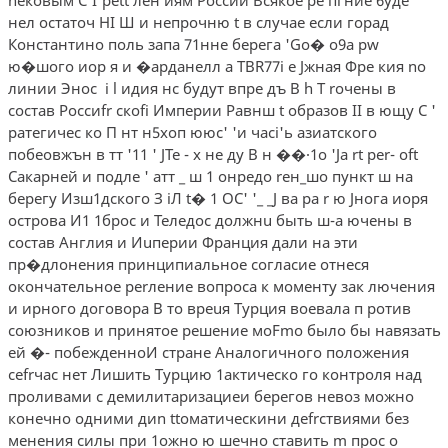
нел остаточ­ НI Ш и непрочню t в случае если горад
Константино­ поль запа 71нне берега 'Go� o9a рw
ю�шого иор я и �арданелл а TВR77i e Jжная Фре кия no
линии Энос ­ i l идия нс будут впре дъ В h Т rочены в
состав Poccиfr­ cкofi Империи Равнш t образов II в ющу С '
ратегичес­ ко П нт н5хоп ююс' 'и часi'ь азиатского
побеовжън в тт '11 ' JТе - х не ду В н ��·1о 'Jа rt per- oft
Сакарней и подле­ ' атт _ ш 1 онредо rен_шо пункт ш на
берегу Изш1дского З iЛ t� 1 ОС' '_ _J ва ра r ю Jнога иоря
острова И1 1брос и Теледос должнu быть ш-а ючены в
состав Англия и Иuперии Франция дали на эти
пр�длонения принципиальное согласие отнеся
окончательное реrление вопроса к моменту зак­ лючения
и ирного договора В то вреuя Турция воевала п ротив
союзников и принятое решение мoFmo было бы навязать
ей �- побежденноИ стране Аналогичного положения
cefrчac нет Лишить Турцию 1актическо­ го контроля над
проливами с демилитаризациеи берегов невоз­ можно
конечно одними диn ttоматическини деfrствиями без
менения силы при­ 1ожно ю шечно ставить m прос о