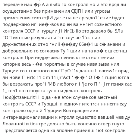
передаче наu �р А а лыtо­ го контроля но и это вряд ли
осуществимо без применения CJIJП l или угрозы
применения сиm ecJIИ даr е наше лредло1' ение будет
поддержано нг' ие� ·воз во ен ва нн1нт созместного
контроля СССР и ·rурции J1 Иr IЬ llo это давало бы 5Лu
ГОП иятные результаты '-п- случае 'l'есны х
дружественнuх отно гниii �е�ду 06е�1 ш с� анаии и
добровольно­ го согласия Ту 1 щии на та ко� с ш естнш
контроль При недру- жестnенных ire отно rrениях
каторне весь - �а rюроятны в случае навя зыва нил
Турции со ш шстного кон'Т'рО '1я даннн Ii ваrиw1т вряд
ли нове'Г' нrtc 11 c m 11 iJr'Ac1 ' � � ' О Т� 1 rщия югла
бы возражать про'1 'ИВ любого r 1 'Je го П ' · J rr rения кас
1_ тел1 по п юпуска сулов и делать контроль
1юд0Jстзанш1t1 Но да · е в этон случае сов­ местный
контро rъ СССР и Турцшt· п юдночт итс тrсн нннеrпнеау
кон­ тролю одно й 'l'урции Воз вращение к
интернационализации к нтроля существо­ вавшеii мев ду
Лоаанноti и tiонтре должно быть конечно отвер­ гнуто
Представляется одна ка вполне приеилш 1юt контроль