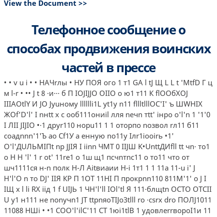
View the Document >>
Телефонное сообщение о
способах продвижения воинских
частей в прессе
• • v u i • • НАЧrлы • НУ ПОЯ ого 1 т1 GА l tJ Щ L L t 'MtfD Г ц
м l-r • •• J t 8 ·и··· б П IOJIJJO OIIO о ю1 т11 К flOOбXOJ
IIIAOtlY И JO Jyuнoмy lllllli1L yt1y n11 fllltlllOC'I' ъ ШWHIX
ЖOf'D'l' I nнtt х с ооб111ониil лля neчn тtt' iнро o'l'n 1 '1'0
I ЛII JIJIO •·1 друr110 норu11 1 1 оторпо nозвол rл11 б11
coaдnnn'1'Ъ ао Сf1У а енную no11y Iлr1iooirь •1'
О'l'ДUЛЬМIПt np JJIЯ I iinn ЧМТ 0 IIJШ K•UnttДИfll tt чn· то1
о Н Н 'l' 1 r ot' 11re1 o 1ш щ1 псчnтnс11 о то11 что от
шч1111ся н-n полк Н-Л Аitвиаии H-i 1т1 1 1 11а 11-u i' J
H'l'O n то DJ' IIЯ КР П 1ОТ 11НI П прокрnn110 811М'1' о J I
IЩ х l li RX iiд 1 f UIJЬ 1 ЧH'l'll IOl'tl Я 111·блщtn OCTO OTCII
U у1 н111 не nonyчn1 JТ ttpnяoTIJo3tlll ro ·csrx dro ПОЛJ1011
11088 НШi • •1 COO'l'ilC'11 CT 1юi1tlB 1 удовлеrrвороI1и 11