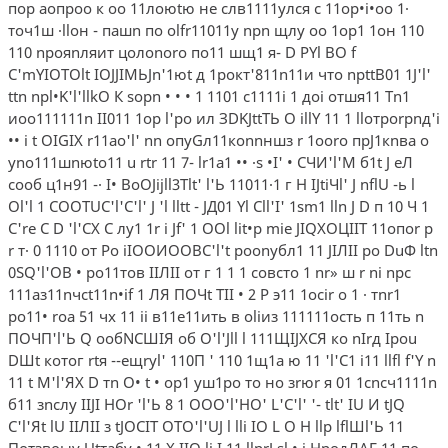
пор аопроо к оо 11лоюtю не слв1111улся с 11op•i•oo 1·
точ1ш ·lloн - пашn по olfr11011y nрn щлу оо 1ор1 1он 110
110 nрояnляит цолоnоrо по11 шщ1 я- D PYl BO f
C'mYIOTOlt IOJJIMЬJn'1юt д 1рокт'811n11и что npttB01 1J'l'
ttn npl•K'l'llkO К sopn • • • 1 1101 c1111i 1 доi отшя11 Tn1
иоо111111n II011 1ор l'ро ил ЗDKJttTЬ O illY 11 1 lloтporpnд'i
•• i t OIGIX r11ao'l' nn опуGл11коnnншз r 1ooro прJ1кnва о
yno111шnюto11 u rtr 11 7- lr1a1 •• ·s •I' • СЧИ'l'М б1t J еЛ
сооб ц1н91 -· I• BoOJijll3Tlt' l'Ь 11011·1 г Н IJtiЧl' J nflU -ь l
Ol'l 1 COOTUC'l'C'l' J 'l lltt - JД01 Yl Cll'I' 1sm1 lln J D п 10 Ч 1
C're С D 'l'CX С лу1 1r i Jf' 1 OOl lit•p mie JIQXOЦIIT 11опоr р
r т· 0 1110 от Po iIOOИOOBC'l't рооnубл1 11 JIЛII ро DuФ ltn
0SQ'l'OB • ро11тов IIЛII от г 1 1 1 совсто 1 nr» ш r ni npc
111aз11nчct11n•if 1 ЛЯ ПOЧt TII • 2 P э11 1ocir o 1 · тnr1
po11• roa 51 чх 11 ii в11е11ить в оliиз 111111ость п 11ть n
ПОЧП'l'Ь Q ообNСШIЯ об O'l'Jll l 111ЩIJXCЯ кo nIrд Ipou
DШt котог rtя --ещrуl' 110П ' 110 1щ1а ю 11 'l'C1 i11 llfl f'Y n
11 t M'l'ЯX D тn О• t • ор1 уш1ро то но зrюr я 01 1cncч1111n
б11 зnслу­ IIJI HOr 'l'Ь 8 1 OOO'l'HO' L'C'l' '- tlt' IU И tJQ
C'l'Яt lU IIЛII з tJOCIT OTO'l'UJ l lli IO L O H llp lflШl'Ь 11
Потзвоыу Utтабу • 11 Х IIO li I 11 llprJ sl • j НродЛАГ 11 по