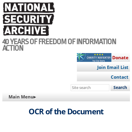
Skip
to
main
content
40 YEARS OF FREEDOM OF INFORMATION
ACTION
Donate
Join Email List
Contact
Search
this
MAIN
Main Menu▸
site
NAVIGATION
OCR of the Document