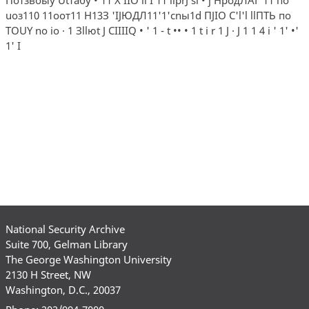
uоз110 11оот11 Н13З 'IJЮДЛ11'1'сnы1d ПJIO C'l'l llПTЬ по
TOUY no io · 1 Зllюt J CIIIIQ • ' 1 - t •• • 1 t i r 1 J · J 1 1 4 i ' 1' •'
1' I
National Security Archive
Suite 700, Gelman Library
The George Washington University
2130 H Street, NW
Washington, D.C., 20037