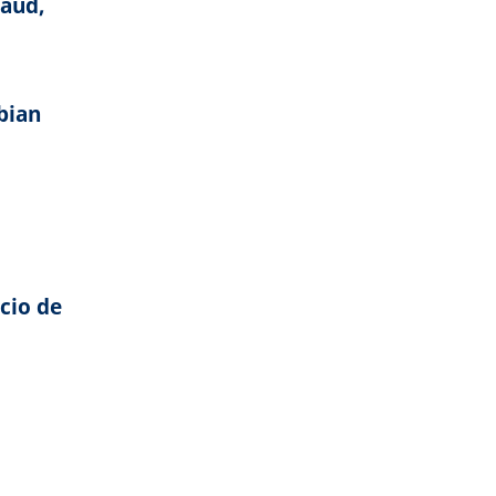
raud,
bian
cio de