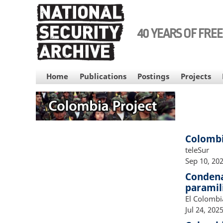
Skip
to
main
40 YEARS OF FRE
content
MAIN
Home
Publications
Postings
Projects
NAVIGATION
Colombi
teleSur
Sep 10, 20
Condena
paramili
El Colomb
Jul 24, 202