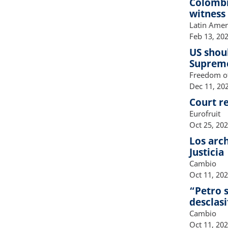
Colombia
witness
Latin Amer
Feb 13, 20
US shou
Supreme
Freedom of
Dec 11, 20
Court re
Eurofruit
Oct 25, 20
Los arch
Justicia
Cambio
Oct 11, 20
“Petro s
desclasi
Cambio
Oct 11, 20