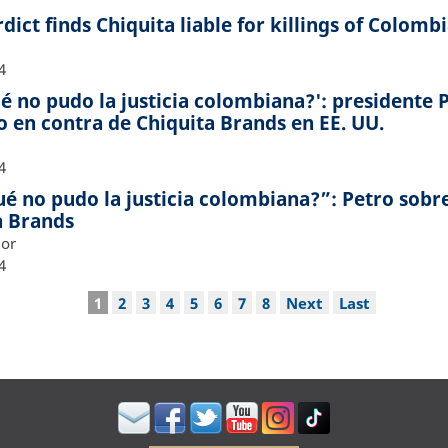
dict finds Chiquita liable for killings of Colomb
4
é no pudo la justicia colombiana?': presidente 
lo en contra de Chiquita Brands en EE. UU.
4
é no pudo la justicia colombiana?”: Petro sobre
a Brands
dor
4
n
Current
1
Page
2
Page
3
Page
4
Page
5
Page
6
Page
7
Page
8
Next
Next
Last
Last
page
page
page