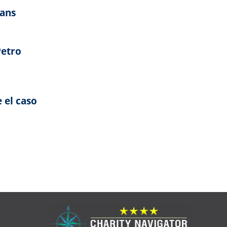
ians
Petro
 el caso