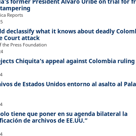
’s former President Álvaro Uribe on trial for f
 tampering
ica Reports
25
ld declassify what it knows about deadly Colom
 Court attack
 the Press Foundation
24
jects Chiquita’s appeal against Colombia ruling
24
ivos de Estados Unidos entorno al asalto al Pala
24
olo tiene que poner en su agenda bilateral la
ficación de archivos de EE.UU.”
24