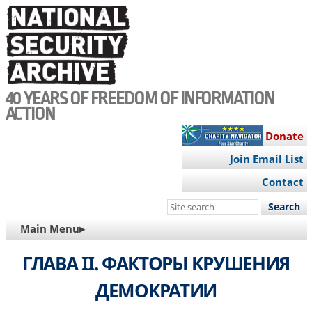
Skip
to
main
content
40 YEARS OF FREEDOM OF INFORMATION
ACTION
Donate
Join Email List
Contact
Search
this
MAIN
Main Menu▸
site
NAVIGATION
ГЛАВА II. ФАКТОРЫ КРУШЕНИЯ
ДЕМОКРАТИИ