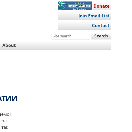
Donate
Join Email List
Contact
Search
this
About
site
АТИИ