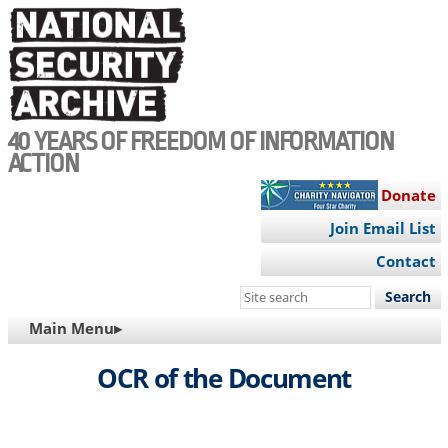
Skip
to
main
content
40 YEARS OF FREEDOM OF INFORMATION
ACTION
Donate
Join Email List
Contact
Search
this
MAIN
Main Menu▸
site
NAVIGATION
OCR of the Document