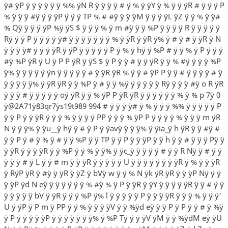
ÿ# ÿP ÿ ÿ ÿ ÿ ÿ ÿ %% ÿN R ÿ ÿ ÿ ÿ # ÿ % ÿ ÿY ÿ % ÿ ÿ ÿR # ÿ ÿ ÿ P
% ÿ ÿ ÿ #ÿ ÿ ÿ ÿP ÿ ÿ ÿ TP % # #ÿ ÿ ÿ ÿM ÿ ÿ ÿ ÿL ÿZ ÿ ÿ % ÿ ÿ#
% Qÿ ÿ ÿ ÿ ÿP %ÿ ÿS $ ÿ ÿ ÿ % ÿ m #ÿ ÿ ÿ %P ÿ ÿ ÿ ÿ R ÿ ÿ ÿ ÿ ÿ
Rÿ ÿ ÿ P ÿ ÿ ÿ ÿ ÿ# ÿ ÿ ÿ ÿ ÿ ÿ ÿ % ÿ ÿR ÿ ÿR ÿ% ÿ # ÿ # ÿ ÿR ÿ N
ÿ ÿ ÿ ÿ# ÿ ÿ ÿ ÿR ÿ ÿP ÿ ÿ ÿ ÿ ÿ P ÿ % ÿ hÿ ÿ %P # ÿ ÿ % ÿ P ÿ ÿ ÿ
#ÿ %P ÿR ÿ U ÿ P P ÿR ÿ ÿS $ ÿ P ÿ ÿ # ÿ ÿ ÿR ÿ ÿ % #ÿ ÿ ÿ ÿ %P
ÿ% ÿ ÿ ÿ ÿ ÿ ÿn ÿ ÿ ÿ ÿ ÿ # ÿ ÿR ÿR % ÿ ÿ # ÿP P ÿ ÿ # ÿ ÿ ÿ ÿ # ÿ
ÿ ÿ ÿ ÿ ÿ% ÿ ÿR ÿR ÿ ÿ %P ÿ # ÿ ÿ %ÿ ÿ ÿ ÿ ÿ ÿ Rÿ ÿ ÿ ÿ #ÿ o R ÿR
ÿ ÿ ÿ # ÿ ÿ ÿ ÿ ÿ oÿ ÿR ÿ ÿ % ÿP P ÿR ÿR ÿ ÿ ÿ ÿ ÿ ÿ % ÿ % p 7ÿ 0
ÿ@2A71ÿ83qr7ÿs19t989 994 # ÿ ÿ ÿ ÿ# ÿ % ÿ ÿ ÿ %% ÿ ÿ ÿ ÿ ÿ P
ÿ ÿ P ÿ ÿ ÿR ÿ ÿ ÿ % ÿ ÿ ÿ ÿ PP ÿ ÿ ÿ % ÿP P ÿ ÿ ÿ ÿ % ÿ ÿ ÿ m ÿR
N ÿ ÿ ÿ% ÿ ÿu__ÿ hÿ ÿ # ÿ P ÿ ÿavÿ ÿ ÿ ÿ% ÿ ÿia_ÿ h ÿR ÿ ÿ #ÿ #
ÿ ÿ P ÿ # ÿ % ÿ # ÿ ÿ %P ÿ ÿ TP ÿ ÿ P ÿ ÿ ÿP ÿ ÿ h ÿ ÿ # ÿ ÿ ÿ Pÿ ÿ
ÿ ÿR ÿ ÿ ÿ ÿR ÿ ÿ %P ÿ ÿ % ÿ ÿ% ÿ ÿc_ÿ ÿ ÿ ÿ ÿ # ÿ ÿ R Nÿ ÿ # ÿ ÿ
ÿ ÿ ÿ # ÿ L ÿ ÿ # m ÿ ÿ ÿR ÿ ÿ ÿ ÿ ÿ U ÿ ÿ ÿ ÿ ÿ ÿ ÿ ÿR ÿ % ÿ ÿ ÿR
ÿ RÿP ÿR ÿ #ÿ ÿ ÿR ÿ ÿZ ÿ bVÿ w ÿ ÿ % N ÿk ÿR ÿR ÿ ÿ ÿP Nÿ ÿ ÿ
ÿ ÿP ÿd N eÿ ÿ ÿ ÿ ÿ ÿ ÿ % #ÿ % ÿ P ÿ ÿR ÿ ÿY ÿ ÿ ÿ ÿ ÿR ÿ ÿ # ÿ ÿ
ÿ ÿ ÿ ÿ ÿ bV ÿ ÿR ÿ ÿ ÿ %P ÿ% l ÿ ÿ ÿ ÿ ÿ P ÿ ÿ ÿ ÿR ÿ ÿ ÿ % ÿ ÿ ÿ'
U ÿ ÿP ÿ P m ÿ PP ÿ ÿ % ÿ ÿ ÿ ÿV ÿ ÿ %ÿd eÿ ÿ ÿ P ÿ P ÿ ÿ # ÿ %ÿ
ÿ P ÿ ÿ ÿ ÿ ÿP ÿ ÿ ÿ ÿ ÿ ÿ ÿ% ÿ %P Tÿ ÿ ÿ ÿV ÿM ÿ ÿ %ÿdM eÿ ÿU