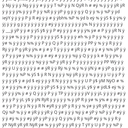
ÿ Nÿ ÿ ÿ ÿ Ng ÿ ÿ ÿ # ÿ ÿ ÿ T %P ÿ ÿ N QÿR h # #ÿ % ÿ ÿ ÿ ÿR ÿR
ÿ ÿ ÿ ÿ ÿ% ÿ ÿ ÿ P ÿ ÿ %R ÿ ÿ ÿP ÿ g ÿ ÿ g ÿ Q ÿ ÿ % ÿ %P ÿ ÿd
ieÿY ÿ ÿ ÿ ÿ P ÿ R #ÿ ÿ ÿ # ÿ ÿbh% %P % ÿd b eÿ % ÿ ÿS $ ÿ ÿ% ÿ
ÿj ÿ ÿ ÿ g ÿ ÿ ÿ ÿ ÿ ÿ ÿ ÿ #ÿ ÿ ÿ ÿ ÿ ÿ ÿ ÿ ÿ ÿ% N ÿ ÿ ÿ ÿ ÿ ÿ ÿ ÿ ÿ
ÿ ___ÿ ÿP ÿ ÿ # ÿ ÿS ÿ$ ÿ ÿ P #ÿ ÿ ÿ ÿ # ÿ ÿ ÿ% ÿ# # P ÿ ÿ ÿR N ÿ
ÿ ÿ ÿ# % ÿ ÿ ÿ P ÿ ÿ ÿ ÿ ÿ ÿ ÿS $ ÿ ÿ ÿ ÿ #h % ÿ P ÿ ÿ % ÿ ÿ ÿ ÿ ÿ
ÿ# % ÿ ÿ ÿ ÿ %% ÿ ÿ P ÿ ÿ Q ÿ P ÿ ÿ ÿ ÿ ÿ ÿ ÿ PP ÿ % ÿ ÿ R ÿ ÿ ÿ
Rÿ ÿ ÿ P g ÿR ÿ ÿ% # ÿ # ÿ T ÿ ÿ ÿ ÿ # ÿR ÿ ÿ # ÿ ÿ # ÿ %% ÿP ÿ ÿ
ÿ P ÿ ÿ ÿ# ÿ %% ÿ ÿ ÿ # #ÿ # ÿ ÿ ÿ ÿ %ÿ ÿ Q ÿ ÿ ÿ k # lÿ ÿ ÿ% ÿ
ÿR ÿ ÿ ÿ ÿ ÿ ÿ ÿ ÿ %ÿ ÿ ÿ %P ÿ ÿR ÿ ÿ P ÿ ÿ ÿ ÿ ÿ ÿ ÿ ÿ PP Wÿ ÿ ÿ
#ÿ ÿ U ÿ g ÿ ÿ ÿ ÿ # # ÿR ÿ ÿ Rÿ % ÿ % ÿ % ÿ ÿN ÿ # ÿ ÿP g ÿ ÿ ÿ
P ÿ ÿ ÿ ÿ %P % ÿS $ ÿ R N ÿ ÿ ÿ ÿ %ÿ ÿR ÿ ÿ ÿ % ÿ ÿ ÿ ÿ U ÿ ÿ P ÿ
ÿ ÿ ÿ ÿ$ ÿ # ÿd $ eÿ ÿ ÿ ÿ R N ÿ ÿ ÿ ÿ % ÿ ÿ U P ÿ$ ÿM NÿO # %
ÿ # ÿ ÿ ÿ% # ÿ ÿ ÿ ÿ ÿ ÿP ÿS $ ÿ ÿ %% ÿ ÿ ÿL ÿ$ ÿ # ÿdL$ eÿ % ÿ
ÿP ÿ ÿ ÿ% ÿ # ÿ Q ÿ ÿ ÿ P ÿ ÿ TP ÿ ÿ ÿ ÿ ÿ ÿ ÿV ÿ ÿ ÿL ÿ ÿ ÿ ÿ #ÿ ÿ
ÿ ÿ ÿ P ÿ ÿL ÿ$ ÿ ÿN RÿR ÿ ÿ ÿ ÿ ÿ % ÿ ÿP R ÿ ÿ# % ÿ% # ÿ #ÿ ÿ ÿ
# ÿ ÿ P ÿ ÿ ÿ N ÿ ÿ R N #ÿR ÿ ÿ ÿP ÿ R ÿ ÿ % ÿ# ÿ ÿR ÿR ÿ ÿ ÿ ÿ #
Qÿ %P % ÿ ÿ # ÿR ÿ ÿ ÿR ÿ Q ÿ# ÿ ÿ ÿ %ÿ ÿ # ÿP ÿ %P ÿ ÿ P #ÿ ÿ
ÿ ÿ #ÿ % ÿ ÿ #ÿ ÿP ÿ ÿP ÿ ÿ ÿ Q ÿ ÿ% ÿ R ÿ %ÿP #ÿ ÿ % ÿ ÿ R ÿ
ÿP NÿR ÿR ÿR NÿR ÿ# % ÿ ÿ ÿP ÿ ÿ ÿR ÿ ÿ T ÿY ÿ U ÿ P ÿ ÿ %P ÿ