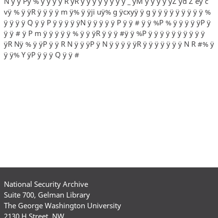
N ÿ ÿ Pÿ % ÿ ÿ ÿ ÿ R ÿR ÿ ÿ ÿ ÿ ÿ ÿ ÿ ÿ _ ÿM ÿ ÿ ÿ ÿ ÿZ ÿd Z eÿ c
vÿ % ÿ ÿR ÿ ÿ ÿ ÿ m ÿ% ÿ ÿji uÿ% g ÿcxyÿ ÿ g ÿ ÿ ÿ ÿ ÿ ÿ ÿ ÿ ÿ %
ÿ ÿ ÿ ÿ Q ÿ ÿ P ÿ ÿ ÿ ÿ ÿN ÿ ÿ ÿ ÿ ÿ P ÿ ÿ # ÿ ÿ %P % ÿ ÿ ÿ ÿ ÿP ÿ
ÿ ÿ # ÿ P m ÿ ÿ ÿ ÿ ÿ % ÿ ÿ ÿR ÿ ÿ ÿ #ÿ ÿ %P ÿ ÿ ÿ ÿ ÿ ÿ ÿ ÿ ÿ ÿ
ÿR Nÿ % ÿ ÿP ÿ ÿ R N ÿ ÿ ÿP ÿ N ÿ ÿ ÿ ÿ ÿR ÿ ÿ ÿ ÿ ÿ ÿ ÿ N R #% ÿ
ÿ ÿ% Y ÿP ÿ ÿ ÿ Q ÿ ÿ #
National Security Archive
Suite 700, Gelman Library
The George Washington University
2130 H Street, NW