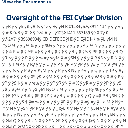
View the Document >>
Oversight of the FBI Cyber Division
ÿ ÿR ÿ ÿ ÿS ÿ$ ÿ# % ÿ' z ÿ Rÿ ÿN R 01234ÿ67ÿ8914 134 ÿ ÿ ÿ ÿ ÿ
ÿ # $ % ÿ ÿ ÿ' ÿ ÿ %% # ÿ - ÿ123ÿ1411 567189 ÿ9 ÿ 7ÿ 0
ÿ@2A71ÿB9698994ÿ CD DEFEGDÿHI-ÿD EÿJE I-K % ÿL ÿM N
#ÿO % ÿ ÿ ÿ% % ÿ ÿ ÿ %% ÿ Nÿ ÿ ÿ ÿ ÿ ÿ ÿP ÿ % N ÿ ÿ ÿ ÿ ÿ ÿ ÿ ÿ
ÿ ÿ # P # ÿ ÿ %P #ÿ ÿ ÿ ÿ ÿ ÿ ÿ ÿ ÿ ÿ ÿ ÿ ÿ ÿ% ÿ PP ÿ ÿ ÿ ÿ ÿ ÿ Q
ÿR Nÿ ÿ ÿ ÿ P ÿ ÿ ÿ % #ÿ %ÿM ÿ # ÿSN ÿ ÿ ÿ ÿ ÿ R ÿS $ ÿ R N ÿ ÿ
ÿ T ÿ T %P ÿ ÿ Rÿ ÿ ÿ ÿ U ÿ ÿ P ÿ ÿP P ÿ ÿP ÿ ÿ ÿ# ÿ # ÿ # ÿ% ÿ ÿ
ÿ ÿ ÿ % ÿ ÿ P #ÿ ÿ #ÿM ÿ ÿ ÿ P ÿ ÿR Nÿ ÿ #ÿ ÿ ÿ Q ÿ ÿ ÿ TP ÿ #ÿ
# ÿ # ÿ ÿ ÿ ÿ ÿ ÿS ÿ$ V ÿM ÿ ÿ ÿ ÿ ÿ ÿ ÿ ÿ ÿ ÿ ÿ ÿ W ÿ ÿ ÿ # ÿ P ÿ
ÿP ÿ ÿS $ ÿ # ÿ %% ÿ ÿ ÿ ÿP ÿR ÿN ÿ # X ÿ ÿR # ÿ ÿ ÿ ÿP ÿ ÿ ÿS
ÿ$ ÿ #ÿ% Y ÿ N ÿ$ ÿM NÿO # % ÿ # ÿ ÿ ÿ ÿ ÿ Rÿ % ÿ ÿP ÿ $ ÿ %
ÿ ÿR ÿSN ÿ ÿ # ÿ ÿP ÿ ÿZ ÿ #ÿ ÿ ÿ # ÿ ÿ ÿ ÿ ÿ Q ÿ #ÿ P ÿ ÿSN ÿ ÿ
ÿ ÿ ÿ ÿ ÿ ÿS $ ÿ# % ÿ ÿ # ÿ ÿ ÿ ÿR ÿ ÿ P ÿ ÿ #ÿ #ÿ ÿ _ a M ÿ Nÿb
# ÿ N ÿ ÿ ÿSN ÿP R ÿ# ÿ ÿ ÿ _ cÿL X ÿ Nÿ ÿ ÿ # ÿSN ÿ ÿ P #ÿ# ÿ ÿ
% ÿ ÿ ÿ Nÿ ÿ ÿ ÿ ÿ P ÿ ÿP P ÿ ÿ R ÿ ÿ ÿ' ÿ ÿP ÿ ÿ ÿ ÿ N ÿ ÿSN ÿ ÿ ÿ
ÿ ÿM Q ÿ ÿ ÿ ÿU N ÿ ÿ ÿ SN ÿR ÿ ÿ ÿ ÿ ÿ ÿ ÿd $eÿ N ÿ ÿ ÿ' ÿ ÿ ÿ N
ÿ ÿM Q ÿfMS ÿ ÿ ÿR ÿ ÿ ÿ ÿ U ÿ ÿ ÿ ÿ ÿ ÿ ÿ # #ÿ ÿ ÿ ÿ ÿ ÿ ÿ ÿP P